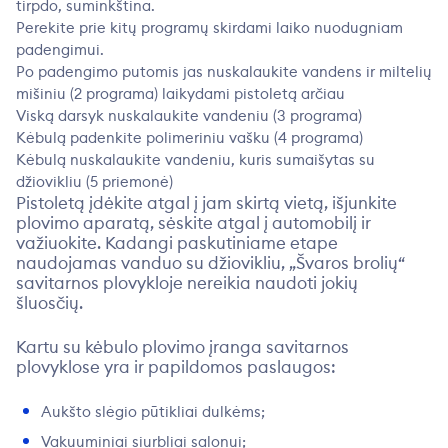
tirpdo, suminkština.
Perekite prie kitų programų skirdami laiko nuodugniam
padengimui.
Po padengimo putomis jas nuskalaukite vandens ir miltelių
mišiniu (2 programa) laikydami pistoletą arčiau
SAVITARNOS PLOVYKLOS
Viską darsyk nuskalaukite vandeniu (3 programa)
VALYMO PASLAUGOS
Kėbulą padenkite polimeriniu vašku (4 programa)
Kėbulą nuskalaukite vandeniu, kuris sumaišytas su
VERSLUI
džiovikliu (5 priemonė)
Pistoletą įdėkite atgal į jam skirtą vietą, išjunkite
KARJERA
plovimo aparatą, sėskite atgal į automobilį ir
važiuokite. Kadangi paskutiniame etape
APIE ĮMONĘ
naudojamas vanduo su džiovikliu, „Švaros brolių“
savitarnos plovykloje nereikia naudoti jokių
KONTAKTAI
šluosčių.
Kartu su kėbulo plovimo įranga savitarnos
plovyklose yra ir papildomos paslaugos:
Aukšto slėgio pūtikliai dulkėms;
Vakuuminiai siurbliai salonui;