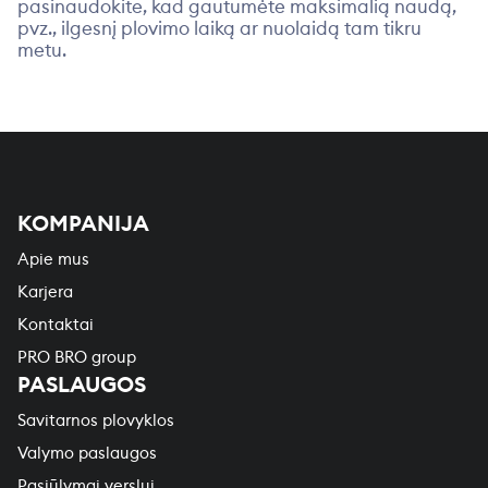
pasinaudokite, kad gautumėte maksimalią naudą,
pvz., ilgesnį plovimo laiką ar nuolaidą tam tikru
metu.
KOMPANIJA
Apie mus
Karjera
Kontaktai
PRO BRO group
PASLAUGOS
Savitarnos plovyklos
Valymo paslaugos
Pasiūlymai verslui