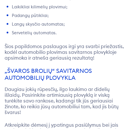
Laikikliai kilimėlių plovimui;
Padangų pūtikliai;
Langų skysčio automatas;
Servetėlių automatas.
Šios papildomos paslaugos irgi yra svarbi priežastis,
kodėl
automobilio plovimas savitarnos plovykloje
apsimoka ir atneša geriausią rezultatą!
„ŠVAROS BROLIŲ“ SAVITARNOS
AUTOMOBILIŲ PLOVYKLA
Daugiau jokių rūpesčių, ilgo laukimo ar didelių
išlaidų. Pasirinkite artimiausią plovyklą ir viską
turėkite savo rankose, kadangi tik jūs geriausiai
žinote, ko reikia jūsų automobiliui tam, kad jis būtų
švarus!
Atkreipkite dėmesį į ypatingus pasiūlymus bei jais