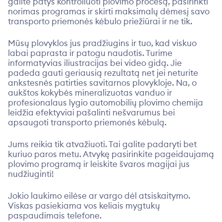
galite patys kontroliuoti plovimo procesą, pasirinkti
norimas programas ir skirti maksimalų dėmesį savo
transporto priemonės kėbulo priežiūrai ir ne tik.
Mūsų plovyklos jus pradžiugins ir tuo, kad viskuo
labai paprasta ir patogu naudotis. Turime
informatyvias iliustracijas bei video gidą. Jie
padeda gauti geriausią rezultatą net jei neturite
ankstesnės patirties savitarnos plovykloje. Na, o
aukštos kokybės mineralizuotas vanduo ir
profesionalaus lygio automobilių plovimo chemija
leidžia efektyviai pašalinti nešvarumus bei
apsaugoti transporto priemonės kėbulą.
Jums reikia tik atvažiuoti. Tai galite padaryti bet
kuriuo paros metu. Atvykę pasirinkite pageidaujamą
plovimo programą ir leiskite švaros magijai jus
nudžiuginti!
Jokio laukimo eilėse ar vargo dėl atsiskaitymo.
Viskas pasiekiama vos keliais mygtukų
paspaudimais telefone.