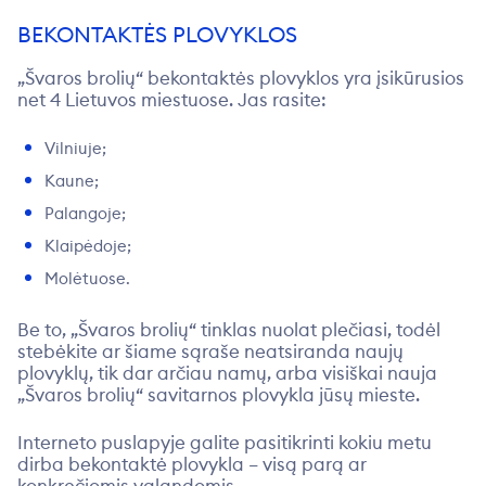
BEKONTAKTĖS PLOVYKLOS
„Švaros brolių“ bekontaktės plovyklos yra įsikūrusios
net 4 Lietuvos miestuose. Jas rasite:
Vilniuje;
Kaune;
Palangoje;
Klaipėdoje;
Molėtuose.
Be to, „Švaros brolių“ tinklas nuolat plečiasi, todėl
stebėkite ar šiame sąraše neatsiranda naujų
plovyklų, tik dar arčiau namų, arba visiškai nauja
„Švaros brolių“
savitarnos plovykla
jūsų mieste.
Interneto puslapyje galite pasitikrinti kokiu metu
dirba
bekontaktė plovykla
– visą parą ar