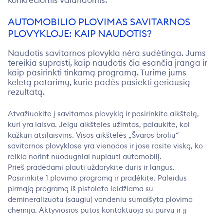
konkrečiomis valandomis.
AUTOMOBILIO PLOVIMAS SAVITARNOS
PLOVYKLOJE: KAIP NAUDOTIS?
Naudotis
savitarnos plovykla
nėra sudėtinga. Jums
tereikia suprasti,
kaip naudotis
čia esančia įranga ir
kaip pasirinkti tinkamą programą. Turime jums
keletą patarimų, kurie padės pasiekti geriausią
rezultatą.
Atvažiuokite į savitarnos plovyklą ir pasirinkite aikštelę,
kuri yra laisva. Jeigu aikštelės užimtos, palaukite, kol
kažkuri atsilaisvins. Visos aikštelės „Švaros brolių“
savitarnos plovyklose yra vienodos ir jose rasite viską, ko
reikia norint nuodugniai nuplauti automobilį.
Prieš pradėdami plauti uždarykite duris ir langus.
Pasirinkite 1 plovimo programą ir pradėkite. Paleidus
pirmąją programą iš pistoleto leidžiama su
demineralizuotu (saugiu) vandeniu sumaišyta plovimo
chemija. Aktyviosios putos kontaktuoja su purvu ir jį