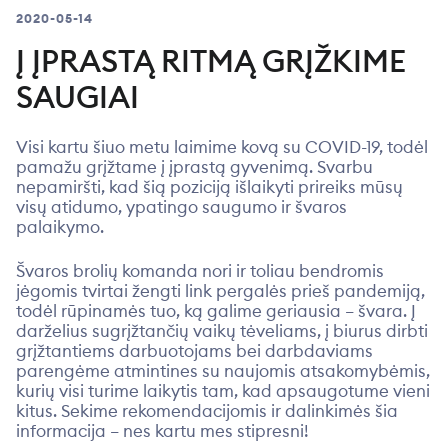
2020-05-14
Į ĮPRASTĄ RITMĄ GRĮŽKIME
SAUGIAI
Visi kartu šiuo metu laimime kovą su COVID-19, todėl
pamažu grįžtame į įprastą gyvenimą. Svarbu
nepamiršti, kad šią poziciją išlaikyti prireiks mūsų
visų atidumo, ypatingo saugumo ir švaros
palaikymo.
Švaros brolių komanda nori ir toliau bendromis
jėgomis tvirtai žengti link pergalės prieš pandemiją,
todėl rūpinamės tuo, ką galime geriausia – švara. Į
darželius sugrįžtančių vaikų tėveliams, į biurus dirbti
grįžtantiems darbuotojams bei darbdaviams
parengėme atmintines su naujomis atsakomybėmis,
kurių visi turime laikytis tam, kad apsaugotume vieni
kitus. Sekime rekomendacijomis ir dalinkimės šia
informacija – nes kartu mes stipresni!