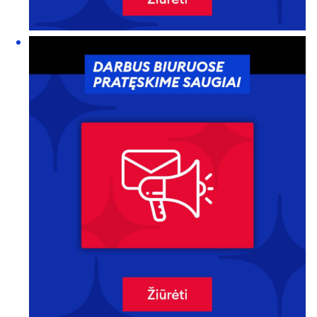
SAVITARNOS PLOVYKLOS
VALYMO PASLAUGOS
VERSLUI
KARJERA
APIE ĮMONĘ