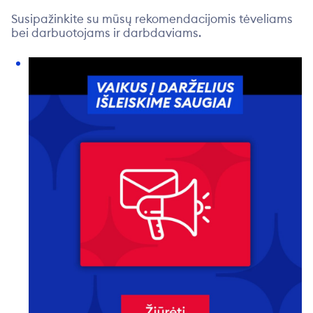
Susipažinkite su mūsų rekomendacijomis tėveliams
bei darbuotojams ir darbdaviams.